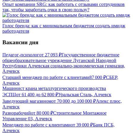
Опыт компании SRG: как работать с отзывами сотрудников
так, чтобы заработать очки в свою пользу?
Голос бренда: как с минимальным бюджетом создать имидж
работодателя
Вакансии дня
Педагог-психолог
от
27 093
₽
Государственное бюджетное
общеобразовательное учреждение Луганской Народной
Республики Алчевская социально-экономическая гимназия,
Алчевск
Старший менеджер по работе с клиентами
87 000
₽
СБЕР,
Алчевск
Машинист крана металлургического производства
ЭСПЦ
от
61 400
до
62 800
₽
Уральская Сталь, Алчевск
Заведующий магазином
от
70 000
до
100 000
₽
Апекс плюс,
Алчевск
Разнорабочий
от
80 000
₽
Строительное Монтажное
Управление 03, Алчевск
Менеджер по работе с клиентами
от
39 000
₽
Банк ПСБ,
Алчевск