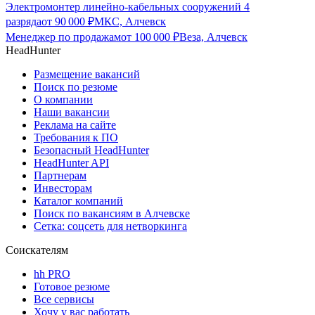
Электромонтер линейно-кабельных сооружений 4
разряда
от
90 000
₽
МКС, Алчевск
Менеджер по продажам
от
100 000
₽
Веза, Алчевск
HeadHunter
Размещение вакансий
Поиск по резюме
О компании
Наши вакансии
Реклама на сайте
Требования к ПО
Безопасный HeadHunter
HeadHunter API
Партнерам
Инвесторам
Каталог компаний
Поиск по вакансиям в Алчевске
Сетка: соцсеть для нетворкинга
Соискателям
hh PRO
Готовое резюме
Все сервисы
Хочу у вас работать