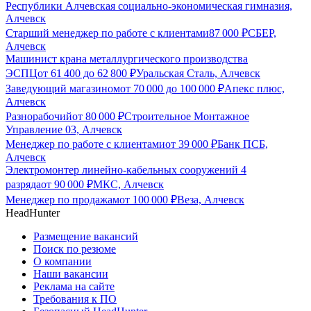
Республики Алчевская социально-экономическая гимназия,
Алчевск
Старший менеджер по работе с клиентами
87 000
₽
СБЕР,
Алчевск
Машинист крана металлургического производства
ЭСПЦ
от
61 400
до
62 800
₽
Уральская Сталь, Алчевск
Заведующий магазином
от
70 000
до
100 000
₽
Апекс плюс,
Алчевск
Разнорабочий
от
80 000
₽
Строительное Монтажное
Управление 03, Алчевск
Менеджер по работе с клиентами
от
39 000
₽
Банк ПСБ,
Алчевск
Электромонтер линейно-кабельных сооружений 4
разряда
от
90 000
₽
МКС, Алчевск
Менеджер по продажам
от
100 000
₽
Веза, Алчевск
HeadHunter
Размещение вакансий
Поиск по резюме
О компании
Наши вакансии
Реклама на сайте
Требования к ПО