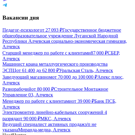
Вакансии дня
Педагог-психолог
от
27 093
₽
Государственное бюджетное
общеобразовательное учреждение Луганской Народной
Республики Алчевская социально-экономическая гимназия,
Алчевск
Старший менеджер по работе с клиентами
87 000
₽
СБЕР,
Алчевск
Машинист крана металлургического производства
ЭСПЦ
от
61 400
до
62 800
₽
Уральская Сталь, Алчевск
Заведующий магазином
от
70 000
до
100 000
₽
Апекс плюс,
Алчевск
Разнорабочий
от
80 000
₽
Строительное Монтажное
Управление 03, Алчевск
Менеджер по работе с клиентами
от
39 000
₽
Банк ПСБ,
Алчевск
Электромонтер линейно-кабельных сооружений 4
разряда
от
90 000
₽
МКС, Алчевск
Ведущий специалист активных продаж
з/п не
указана
Миранда-медиа, Алчевск