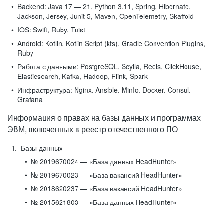
Backend:
Java 17 — 21, Python 3.11, Spring, Hibernate,
Jackson, Jersey, Junit 5, Maven, OpenTelemetry, Skaffold
IOS:
Swift, Ruby, Tuist
Android:
Kotlin, Kotlin Script (kts), Gradle Convention Plugins,
Ruby
Работа с данными:
PostgreSQL, Scylla, Redis, ClickHouse,
Elasticsearch, Kafka, Hadoop, Flink, Spark
Инфраструктура:
Nginx, Ansible, MinIo, Docker, Consul,
Grafana
Информация о правах на базы данных и программах
ЭВМ, включенных в реестр отечественного ПО
Базы данных
№ 2019670024 — «База данных HeadHunter»
№ 2019670023 — «База вакансий HeadHunter»
№ 2018620237 — «База вакансий HeadHunter»
№ 2015621803 — «База данных HeadHunter»