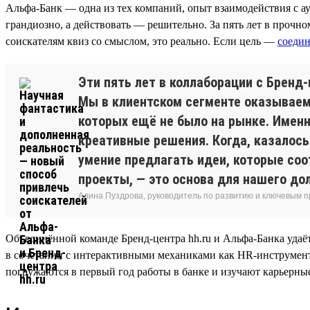
Альфа-Банк — одна из тех компаний, опыт взаимодействия с а
грандиозно, а действовать — решительно. За пять лет в прочно
соискателям квиз со смыслом, это реально. Если цель —
соеди
Эти пять лет в коллаборации с Бренд
Мы в клиентском сегменте оказываем 
которых ещё не было на рынке. Именн
креативные решения. Когда, казалось
умение предлагать идеи, которые со
проекты, — это основа для нашего до
Алина Пуздрова, руководитель по развитию и ключевым 
Объединённой команде Бренд-центра hh.ru и Альфа-Банка удаёт
в сочетании с интерактивными механиками как HR-инструмент 
погружаются в первый год работы в банке и изучают карьерны