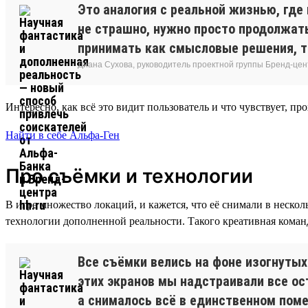
Это аналогия с реальной жизнью, где
не страшно, нужно просто продолжать
принимать как смысловые решения, та
Диана Сухова, руководитель проектной группы Бренд-цен
Интересно, как всё это видит пользователь и что чувствует, пр
Найти в себе Альфа-Ген
Про съёмки и технологии
В игре множество локаций, и кажется, что её снимали в нескол
технологии дополненной реальности. Такого креативная команд
Все съёмки велись на фоне изогнутых 
этих экранов мы надстраивали все ос
а снималось всё в единственном помещ