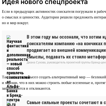
Идея нового спецпроекта
Если в предыдущих активностях соискателя погружали в рабоч
о смыслах и ценностях. Аудитории решили предложить интерак
но и мир вокруг.
В этом году мы осознали, что хотим 
соискателям компанию «на кончиках п
продвигает во внешней коммуникации.
смыслы, подавать их стоило метафор
Диана Сухова, руководитель проектной группы Бренд-цен
Так появился замысел создать альтернативный мир — безликий
и хороши, что в них можно строить любые вселенные и, протя
запоминаются и откликаются.
Самые сильные проекты сочетают в се