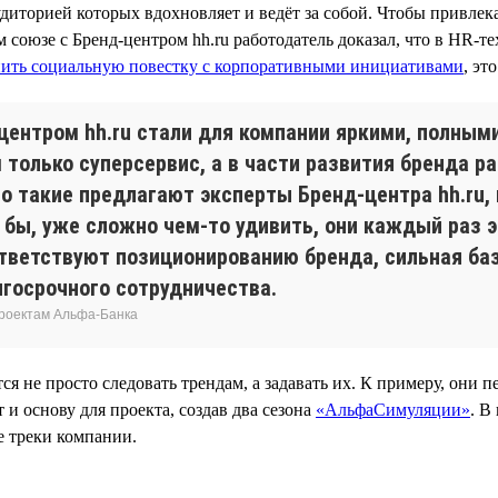
удиторией которых вдохновляет и ведёт за собой. Чтобы привлек
м союзе с Бренд-центром hh.ru работодатель доказал, что в HR-т
нить социальную повестку с корпоративными инициативами
, эт
-центром hh.ru стали для компании яркими, полны
только суперсервис, а в части развития бренда р
о такие предлагают эксперты Бренд-центра hh.ru
 бы, уже сложно чем-то удивить, они каждый раз
ответствуют позиционированию бренда, сильная б
лгосрочного сотрудничества.
проектам Альфа-Банка
ся не просто следовать трендам, а задавать их. К примеру, он
и основу для проекта, создав два сезона
«АльфаСимуляции»
. В
е треки компании.