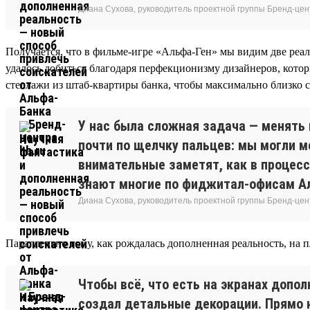
Диана Сухова, руководитель проектной группы Бренд-цен
Получается, что в фильме-игре «Альфа-Ген» мы видим две реа
удалось добиться благодаря перфекционизму дизайнеров, кото
стеллажи из штаб-квартиры банка, чтобы максимально близко с
У нас была сложная задача — менять 
почти по щелчку пальцев: мы могли м
внимательные заметят, как в процесс
знают многие по фиджитал-офисам А
Диана Сухова, руководитель проектной группы Бренд-цен
Параллельно тому, как рождалась дополненная реальность, на 
Чтобы всё, что есть на экранах допо
создал детальные декорации. Прямо 