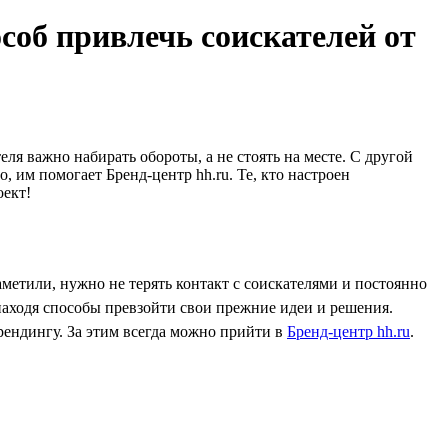
соб привлечь соискателей от
ля важно набирать обороты, а не стоять на месте. С другой
, им помогает Бренд-центр hh.ru. Те, кто настроен
оект!
етили, нужно не терять контакт с соискателями и постоянно
 находя способы превзойти свои прежние идеи и решения.
рендингу. За этим всегда можно прийти в
Бренд-центр hh.ru
.