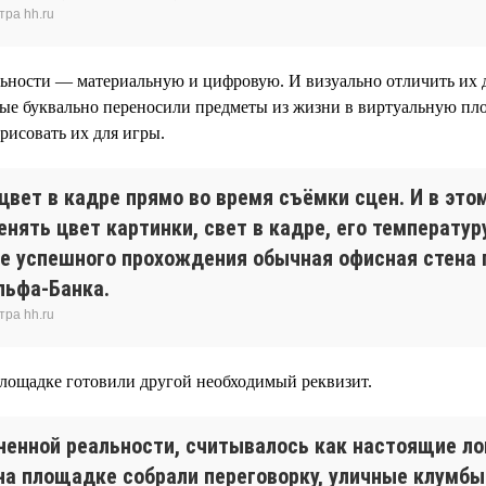
тра hh.ru
льности — материальную и цифровую. И визуально отличить их д
рые буквально переносили предметы из жизни в виртуальную пло
рисовать их для игры.
цвет в кадре прямо во время съёмки сцен. И в эт
енять цвет картинки, свет в кадре, его температу
е успешного прохождения обычная офисная стена 
льфа-Банка.
тра hh.ru
площадке готовили другой необходимый реквизит.
лненной реальности, считывалось как настоящие ло
на площадке собрали переговорку, уличные клумбы