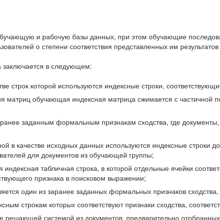
бучающую и рабочую базы данных, при этом обучающие последов
ователей о степени соответствия представленных им результатов 
 заключается в следующем:
ве строк которой используются индексные строки, соответствующ
ия матриц обучающая индексная матрица сжимается с частичной п
аранее заданным формальным признакам сходства, где документы,
ой в качестве исходных данных используются индексные строки д
ователей для документов из обучающей группы;
индексная табличная строка, в которой отдельные ячейки соответ
тствующего признака в поисковом выражении;
ляется один из заранее заданных формальных признаков сходства
ксным строкам которых соответствуют признаки сходства, соотве
е решающей системой из документов, предварительно отобранных 