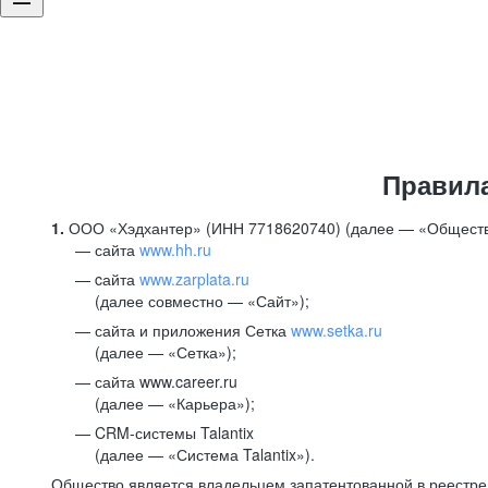
Правил
1.
ООО «Хэдхантер» (ИНН 7718620740) (далее — «Обществ
сайта
www.hh.ru
cайта
www.zarplata.ru
(далее совместно — «Сайт»);
сайта и приложения Сетка
www.setka.ru
(далее — «Сетка»);
сайта www.career.ru
(далее — «Карьера»);
CRM-системы Talantix
(далее — «Система Talantix»).
Общество является владельцем запатентованной в реестр