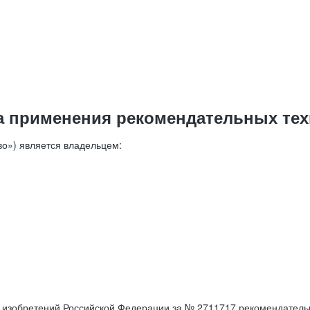
а применения рекомендательных тех
о») является владельцем:
е изобретений Российской Федерации за № 2711717 рекомендатель