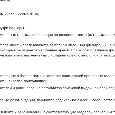
ом числе их семантика;
нутри Карьеры.
еняет алгоритмы фильтрации на основе контента (алгоритмы град
фровывает и представляет в векторном виде. При фильтрации на о
ли которые он изучает в настоящее время. При коллаборативной ф
льзователей или элементы с историей оценок, аналогичной текущ
и поиске в базе резюме и запросов соискателей при поиске вакан
рать наиболее подходящие;
одателей и ранжирования результатов поисковой выдачи в целях п
 ленте рекомендаций, вариантов подписок на людей и сообщества 
 в ленте и рекомендаций в соответствующих разделах Карьеры, а