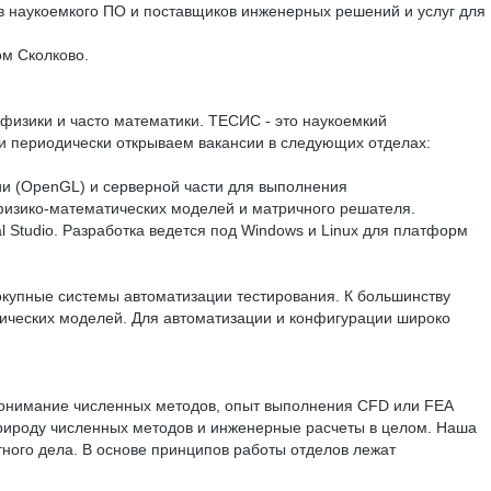
иков наукоемкого ПО и поставщиков инженерных решений и услуг для
ом Сколково.
 физики и часто математики. ТЕСИС - это наукоемкий
 и периодически открываем вакансии в следующих отделах:
ции (OpenGL) и серверной части для выполнения
 физико-математических моделей и матричного решателя.
 Studio. Разработка ведется под Windows и Linux для платформ
окупные системы автоматизации тестирования. К большинству
тических моделей. Для автоматизации и конфигурации широко
 понимание численных методов, опыт выполнения CFD или FEA
рироду численных методов и инженерные расчеты в целом. Наша
ного дела. В основе принципов работы отделов лежат