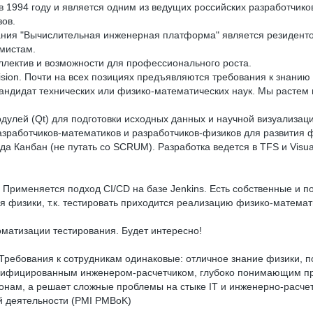
ана в 1994 году и является одним из ведущих российских разработч
ов.
пания "Вычислительная инженерная платформа" является резидент
мистам.
ллектив и возможности для профессионального роста.
sion. Почти на всех позициях предъявляются требования к знанию
кандидат технических или физико-математических наук. Мы растем
одулей (Qt) для подготовки исходных данных и научной визуализа
азработчиков-математиков и разработчиков-физиков для развития
 Канбан (не путать со SCRUM). Разработка ведется в TFS и Visual
Применяется подход CI/CD на базе Jenkins. Есть собственные и п
я физики, т.к. тестировать приходится реализацию физико-матема
оматизации тестирования. Будет интересно!
 Требования к сотрудникам одинаковые: отличное знание физики,
квалифицированным инженером-расчетчиком, глубоко понимающим п
онам, а решает сложные проблемы на стыке IT и инженерно-расчет
ой деятельности (PMI PMBoK)