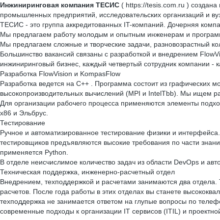
Инжиниринговая компания ТЕСИС
( https://tesis.com.ru ) созд
промышленных предприятий, исследовательских организаций и вуз
ТЕСИС - это группа аккредитованных IT-компаний. Дочерняя ком
Мы предлагаем работу молодым и опытным инженерам и програм
Мы предлагаем сложные и творческие задачи, разновозрастный ко
Большинство вакансий связаны с разработкой и внедрением FlowVi
инжиниринговый бизнес, каждый четвертый сотрудник компании - 
Разработка FlowVision и KompasFlow
Разработка ведется на C++ . Программа состоит из графических м
высокопроизводительных вычислений (MPI и IntelTbb). Мы ищем р
Для организации рабочего процесса применяются элементы подхода
x86 и Эльбрус.
Тестирование
Ручное и автоматизированное тестирование физики и интерфейса. 
тестировщиков предъявляются высокие требования по части знани
применяется Python.
В отделе неисчислимое количество задач из области DevOps и авт
Техническая поддержка, инженерно-расчетный отдел
Внедрением, техподдержкой и расчетами занимаются два отдела.
расчетов. После года работы в этих отделах вы станете высоко
техподдержка не занимается ответом на глупые вопросы по телеф
современные подходы к организации IT сервисов (ITIL) и проектн