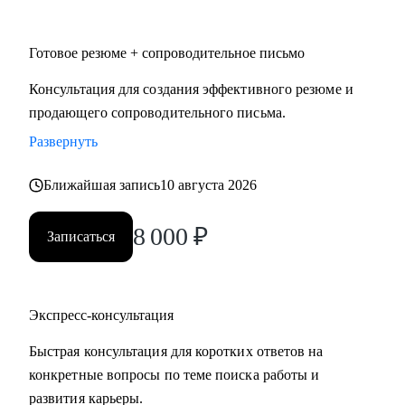
• HoReCa
• Логистика и закупочная политика
Готовое резюме + сопроводительное письмо
• Фешн и бьюти
• Спорт
Консультация для создания эффективного резюме и
• GR и внешняя политика
продающего сопроводительного письма.
• Продажи
Развернуть
• Производство и технологии
Ближайшая запись
10 августа 2026
Знакомлю с рынком, создаю эффективные резюме,
помогаю с самооценкой и определением перспектив. Могу
8 000
₽
Записаться
быть рядом в периоды, когда профессиональная поддержка
особенно важна.
Экспресс-консультация
Быстрая консультация для коротких ответов на
конкретные вопросы по теме поиска работы и
развития карьеры.