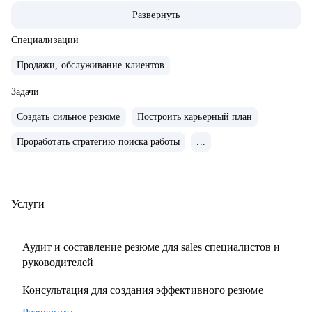
команды.
Развернуть
• Провел 500+ собеседований на позиции sales-менеджеров
и руководителей.
Специализации
• 2000+ проведенных собеседований
Продажи, обслуживание клиентов
• 500+ продающих резюме и сопроводительных писем
Задачи
• 300+ карьерных консультаций
Создать сильное резюме
Построить карьерный план
С чем помогу:
Проработать стратегию поиска работы
...
• Составить резюме и оцифровать ключевые достижения.
• Подготовиться к собеседованию с ЛПР.
• Проанализировать текущий карьерный трек и дать
рекомендации.
Услуги
• Сформировать/адаптировать карьерный трек для
достижения карьерной цели;.
Аудит и составление резюме для sales специалистов и
• Выстроить эффективное управление командой (прямой
руководителей
или функциональной);.
Консультация для создания эффективного резюме
• Подготовиться к полугодовому/ годовому ревью и
переговорам с руководителем.