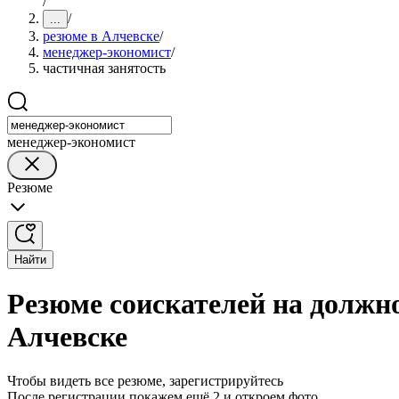
/
/
...
резюме в Алчевске
/
менеджер-экономист
/
частичная занятость
менеджер-экономист
Резюме
Найти
Резюме соискателей на должн
Алчевске
Чтобы видеть все резюме, зарегистрируйтесь
После регистрации покажем ещё 2 и откроем фото