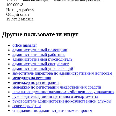
100 000
₽
Не ищет работу
Общий опыт
19
лет
2
месяца
Другие пользователи ищут
office manager
административный помощник
административный работник
административный руководитель
административный специалист
административный управляющий
заместитель директора по административным вопросам
менеджер на ресепшн
менеджер по регистрации
менеджер по регистрации лекарственных средств
начальник административно-хозяйственного управления
руководитель административного департамента
руководитель административно-хозяйственной службы
секретарь офиса
специалист по административным вопросам