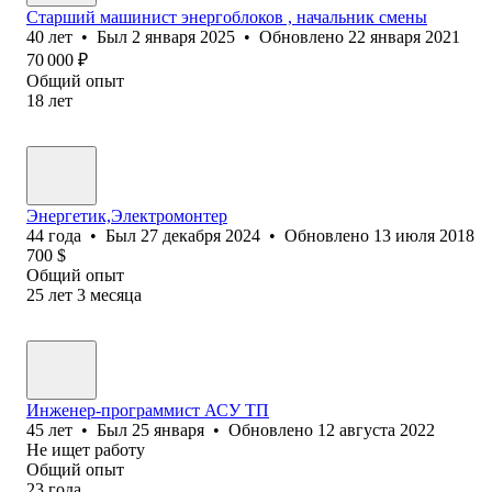
Старший машинист энергоблоков , начальник смены
40
лет
•
Был
2 января 2025
•
Обновлено
22 января 2021
70 000
₽
Общий опыт
18
лет
Энергетик,Электромонтер
44
года
•
Был
27 декабря 2024
•
Обновлено
13 июля 2018
700
$
Общий опыт
25
лет
3
месяца
Инженер-программист АСУ ТП
45
лет
•
Был
25 января
•
Обновлено
12 августа 2022
Не ищет работу
Общий опыт
23
года