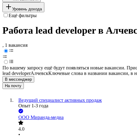
Уровень дохода
Ещё фильтры
Работа lead developer в Алчев
, 1 вакансия
По вашему запросу ещё будут появляться новые вакансии. При
lead developer
Алчевск
Ключевые слова в названии вакансии, в 
В мессенджер
На почту
Ведущий специалист активных продаж
Опыт 1-3 года
ООО
Миранда-медиа
4.0
•