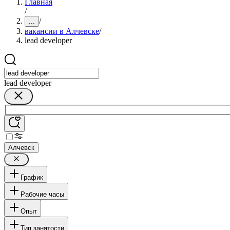
Главная
/
/
...
вакансии в Алчевске
/
lead developer
lead developer
Алчевск
График
Рабочие часы
Опыт
Тип занятости