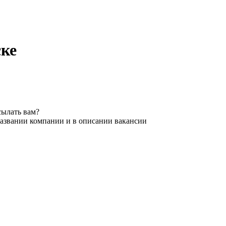
ске
сылать вам?
названии компании и в описании вакансии