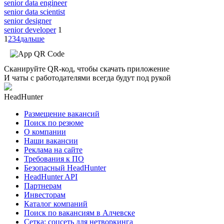
senior data engineer
senior data scientist
senior designer
senior developer
1
1
2
3
4
дальше
Сканируйте QR-код, чтобы скачать приложение
И чаты с работодателями всегда будут под рукой
HeadHunter
Размещение вакансий
Поиск по резюме
О компании
Наши вакансии
Реклама на сайте
Требования к ПО
Безопасный HeadHunter
HeadHunter API
Партнерам
Инвесторам
Каталог компаний
Поиск по вакансиям в Алчевске
Сетка: соцсеть для нетворкинга