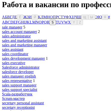
Работа и вакансии по професс
А
Б
В
Г
Д
Е
Ж
З
И
К
Л
М
Н
О
П
Р
С
Т
У
Ф
Х
Ц
Ч
Ш
Э
Ю
#
Ё
Й
Щ
Ы
Я
A
B
C
D
E
F
G
H
I
J
K
L
M
N
O
P
Q
R
T
U
V
W
X
S
Y
Z
sale manager
5
sales account manager
2
sales administrator
sales and marketing assistant
sales and marketing manager
sales assistant
sales coordinator
sales development manager
1
sales executive
Salesforce administrator
salesforce developer
sales manager english
sales representative
1
sales support manager
sales support specialist
Scala-разработчик
Scrum-мастер
secretary personal assistant
secretary receptionist