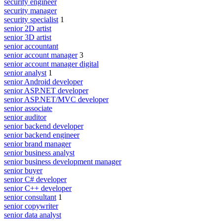
security engineer
security manager
security specialist
1
senior 2D artist
senior 3D artist
senior accountant
senior account manager
3
senior account manager digital
senior analyst
1
senior Android developer
senior ASP.NET developer
senior ASP.NET/MVC developer
senior associate
senior auditor
senior backend developer
senior backend engineer
senior brand manager
senior business analyst
senior business development manager
senior buyer
senior C# developer
senior C++ developer
senior consultant
1
senior copywriter
senior data analyst