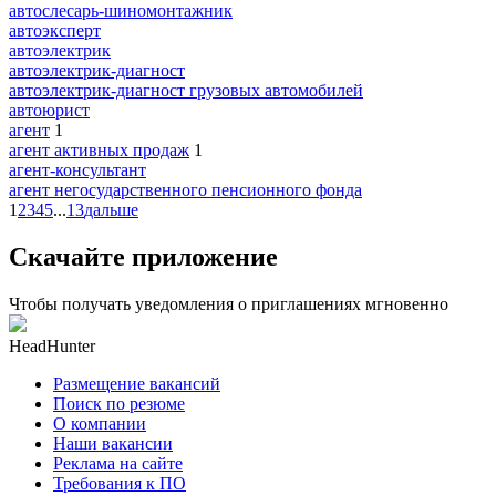
автослесарь-шиномонтажник
автоэксперт
автоэлектрик
автоэлектрик-диагност
автоэлектрик-диагност грузовых автомобилей
автоюрист
агент
1
агент активных продаж
1
агент-консультант
агент негосударственного пенсионного фонда
1
2
3
4
5
...
13
дальше
Скачайте приложение
Чтобы получать уведомления о приглашениях мгновенно
HeadHunter
Размещение вакансий
Поиск по резюме
О компании
Наши вакансии
Реклама на сайте
Требования к ПО