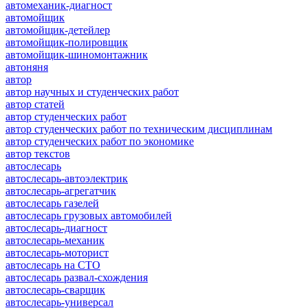
автомеханик-диагност
автомойщик
автомойщик-детейлер
автомойщик-полировщик
автомойщик-шиномонтажник
автоняня
автор
автор научных и студенческих работ
автор статей
автор студенческих работ
автор студенческих работ по техническим дисциплинам
автор студенческих работ по экономике
автор текстов
автослесарь
автослесарь-автоэлектрик
автослесарь-агрегатчик
автослесарь газелей
автослесарь грузовых автомобилей
автослесарь-диагност
автослесарь-механик
автослесарь-моторист
автослесарь на СТО
автослесарь развал-схождения
автослесарь-сварщик
автослесарь-универсал