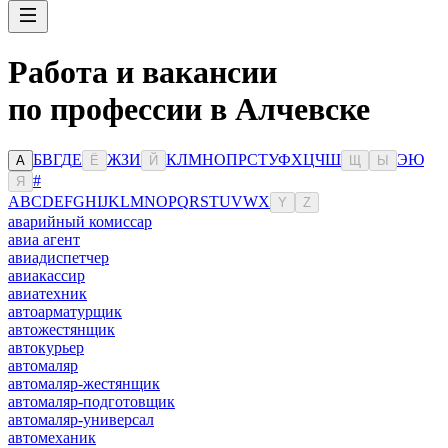
Работа и вакансии
по профессии в Алчевске
Б
В
Г
Д
Е
Ж
З
И
К
Л
М
Н
О
П
Р
С
Т
У
Ф
Х
Ц
Ч
Ш
Э
Ю
А
Ё
Й
Щ
Ы
#
Я
A
B
C
D
E
F
G
H
I
J
K
L
M
N
O
P
Q
R
S
T
U
V
W
X
Y
Z
аварийный комиссар
авиа агент
авиадиспетчер
авиакассир
авиатехник
автоарматурщик
автожестянщик
автокурьер
автомаляр
автомаляр-жестянщик
автомаляр-подготовщик
автомаляр-универсал
автомеханик