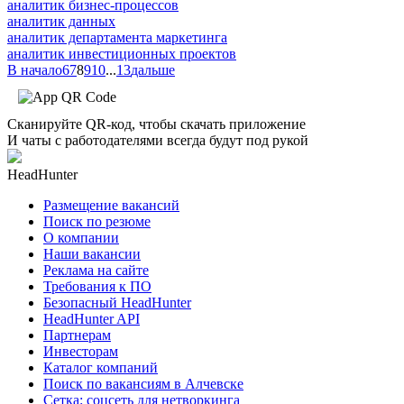
аналитик бизнес-процессов
аналитик данных
аналитик департамента маркетинга
аналитик инвестиционных проектов
В начало
6
7
8
9
10
...
13
дальше
Сканируйте QR-код, чтобы скачать приложение
И чаты с работодателями всегда будут под рукой
HeadHunter
Размещение вакансий
Поиск по резюме
О компании
Наши вакансии
Реклама на сайте
Требования к ПО
Безопасный HeadHunter
HeadHunter API
Партнерам
Инвесторам
Каталог компаний
Поиск по вакансиям в Алчевске
Сетка: соцсеть для нетворкинга