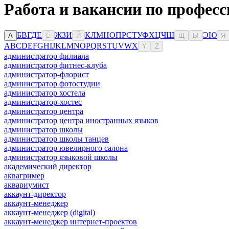
Работа и вакансии по професс
Б
В
Г
Д
Е
Ж
З
И
К
Л
М
Н
О
П
Р
С
Т
У
Ф
Х
Ц
Ч
Ш
Э
Ю
А
Ё
Й
Щ
Ы
Я
A
B
C
D
E
F
G
H
I
J
K
L
M
N
O
P
Q
R
S
T
U
V
W
X
Y
Z
администратор филиала
администратор фитнес-клуба
администратор-флорист
администратор фотостудии
администратор хостела
администратор-хостес
администратор центра
администратор центра иностранных языков
администратор школы
администратор школы танцев
администратор ювелирного салона
администратор языковой школы
академический директор
аквагример
аквариумист
аккаунт-директор
аккаунт-менеджер
аккаунт-менеджер (digital)
аккаунт-менеджер интернет-проектов