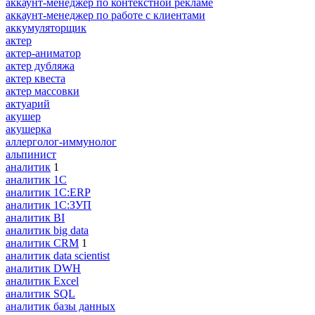
аккаунт-менеджер по контекстной рекламе
аккаунт-менеджер по работе с клиентами
аккумуляторщик
актер
актер-аниматор
актер дубляжа
актер квеста
актер массовки
актуарий
акушер
акушерка
аллерголог-иммунолог
альпинист
аналитик
1
аналитик 1C
аналитик 1С:ERP
аналитик 1С:ЗУП
аналитик BI
аналитик big data
аналитик CRM
1
аналитик data scientist
аналитик DWH
аналитик Excel
аналитик SQL
аналитик базы данных