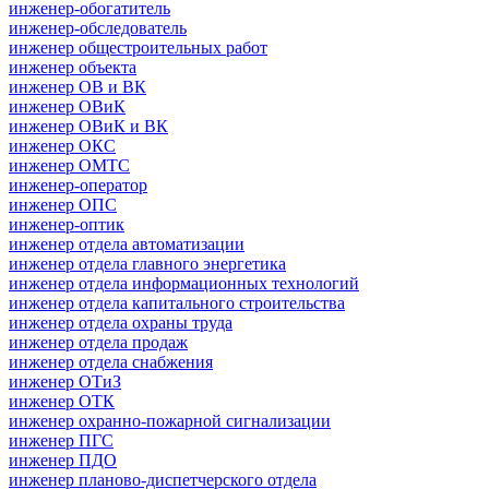
инженер-обогатитель
инженер-обследователь
инженер общестроительных работ
инженер объекта
инженер ОВ и ВК
инженер ОВиК
инженер ОВиК и ВК
инженер ОКС
инженер ОМТС
инженер-оператор
инженер ОПС
инженер-оптик
инженер отдела автоматизации
инженер отдела главного энергетика
инженер отдела информационных технологий
инженер отдела капитального строительства
инженер отдела охраны труда
инженер отдела продаж
инженер отдела снабжения
инженер ОТиЗ
инженер ОТК
инженер охранно-пожарной сигнализации
инженер ПГС
инженер ПДО
инженер планово-диспетчерского отдела