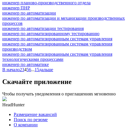
инженер планово-производственного отдела
инженер ПНР
инженер по автоматизации
инженер по автоматизации и механизации производственных
процессов
инженер по автоматизации тестирования
инженер по автоматизированному тестированию
инженер по автоматизированным системам управления
инженер по автоматизированным системам управления
производством
инженер по автоматизированным системам управления
технологическими процессами
инженер по автоматике
В начало
2
3
4
5
6
...
15
дальше
Скачайте приложение
Чтобы получать уведомления о приглашениях мгновенно
HeadHunter
Размещение вакансий
Поиск по резюме
О компании