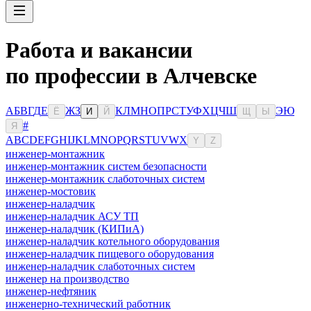
Работа и вакансии
по профессии в Алчевске
А
Б
В
Г
Д
Е
Ж
З
К
Л
М
Н
О
П
Р
С
Т
У
Ф
Х
Ц
Ч
Ш
Э
Ю
Ё
И
Й
Щ
Ы
#
Я
A
B
C
D
E
F
G
H
I
J
K
L
M
N
O
P
Q
R
S
T
U
V
W
X
Y
Z
инженер-монтажник
инженер-монтажник систем безопасности
инженер-монтажник слаботочных систем
инженер-мостовик
инженер-наладчик
инженер-наладчик АСУ ТП
инженер-наладчик (КИПиА)
инженер-наладчик котельного оборудования
инженер-наладчик пищевого оборудования
инженер-наладчик слаботочных систем
инженер на производство
инженер-нефтяник
инженерно-технический работник