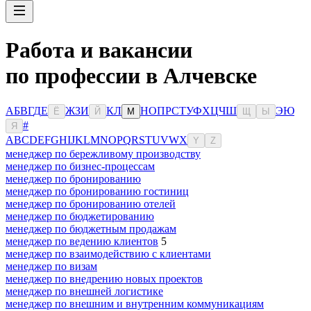
Работа и вакансии
по профессии в Алчевске
А
Б
В
Г
Д
Е
Ж
З
И
К
Л
Н
О
П
Р
С
Т
У
Ф
Х
Ц
Ч
Ш
Э
Ю
Ё
Й
М
Щ
Ы
#
Я
A
B
C
D
E
F
G
H
I
J
K
L
M
N
O
P
Q
R
S
T
U
V
W
X
Y
Z
менеджер по бережливому производству
менеджер по бизнес-процессам
менеджер по бронированию
менеджер по бронированию гостиниц
менеджер по бронированию отелей
менеджер по бюджетированию
менеджер по бюджетным продажам
менеджер по ведению клиентов
5
менеджер по взаимодействию с клиентами
менеджер по визам
менеджер по внедрению новых проектов
менеджер по внешней логистике
менеджер по внешним и внутренним коммуникациям