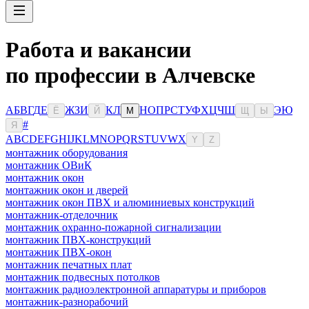
Работа и вакансии
по профессии в Алчевске
А
Б
В
Г
Д
Е
Ж
З
И
К
Л
Н
О
П
Р
С
Т
У
Ф
Х
Ц
Ч
Ш
Э
Ю
Ё
Й
М
Щ
Ы
#
Я
A
B
C
D
E
F
G
H
I
J
K
L
M
N
O
P
Q
R
S
T
U
V
W
X
Y
Z
монтажник оборудования
монтажник ОВиК
монтажник окон
монтажник окон и дверей
монтажник окон ПВХ и алюминиевых конструкций
монтажник-отделочник
монтажник охранно-пожарной сигнализации
монтажник ПВХ-конструкций
монтажник ПВХ-окон
монтажник печатных плат
монтажник подвесных потолков
монтажник радиоэлектронной аппаратуры и приборов
монтажник-разнорабочий