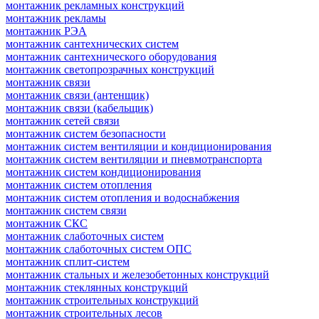
монтажник рекламных конструкций
монтажник рекламы
монтажник РЭА
монтажник сантехнических систем
монтажник сантехнического оборудования
монтажник светопрозрачных конструкций
монтажник связи
монтажник связи (антенщик)
монтажник связи (кабельщик)
монтажник сетей связи
монтажник систем безопасности
монтажник систем вентиляции и кондиционирования
монтажник систем вентиляции и пневмотранспорта
монтажник систем кондиционирования
монтажник систем отопления
монтажник систем отопления и водоснабжения
монтажник систем связи
монтажник СКС
монтажник слаботочных систем
монтажник слаботочных систем ОПС
монтажник сплит-систем
монтажник стальных и железобетонных конструкций
монтажник стеклянных конструкций
монтажник строительных конструкций
монтажник строительных лесов