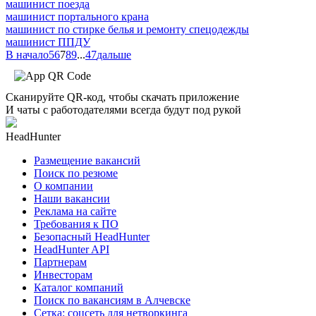
машинист поезда
машинист портального крана
машинист по стирке белья и ремонту спецодежды
машинист ППДУ
В начало
5
6
7
8
9
...
47
дальше
Сканируйте QR-код, чтобы скачать приложение
И чаты с работодателями всегда будут под рукой
HeadHunter
Размещение вакансий
Поиск по резюме
О компании
Наши вакансии
Реклама на сайте
Требования к ПО
Безопасный HeadHunter
HeadHunter API
Партнерам
Инвесторам
Каталог компаний
Поиск по вакансиям в Алчевске
Сетка: соцсеть для нетворкинга