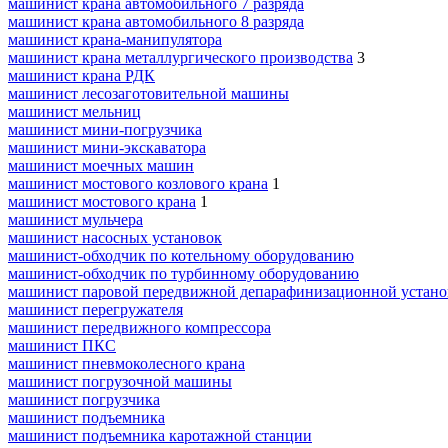
машинист крана автомобильного 7 разряда
машинист крана автомобильного 8 разряда
машинист крана-манипулятора
машинист крана металлургического производства
3
машинист крана РДК
машинист лесозаготовительной машины
машинист мельниц
машинист мини-погрузчика
машинист мини-экскаватора
машинист моечных машин
машинист мостового козлового крана
1
машинист мостового крана
1
машинист мульчера
машинист насосных установок
машинист-обходчик по котельному оборудованию
машинист-обходчик по турбинному оборудованию
машинист паровой передвижной депарафинизационной устано
машинист перегружателя
машинист передвижного компрессора
машинист ПКС
машинист пневмоколесного крана
машинист погрузочной машины
машинист погрузчика
машинист подъемника
машинист подъемника каротажной станции