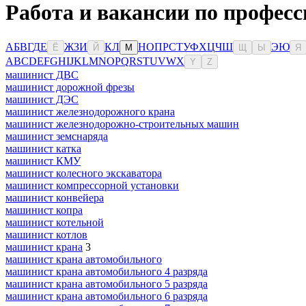
Работа и вакансии по професс
А
Б
В
Г
Д
Е
Ж
З
И
К
Л
Н
О
П
Р
С
Т
У
Ф
Х
Ц
Ч
Ш
Э
Ю
Ё
Й
М
Щ
Ы
Я
A
B
C
D
E
F
G
H
I
J
K
L
M
N
O
P
Q
R
S
T
U
V
W
X
Y
Z
машинист ДВС
машинист дорожной фрезы
машинист ДЭС
машинист железнодорожного крана
машинист железнодорожно-строительных машин
машинист земснаряда
машинист катка
машинист КМУ
машинист колесного экскаватора
машинист компрессорной установки
машинист конвейера
машинист копра
машинист котельной
машинист котлов
машинист крана
3
машинист крана автомобильного
машинист крана автомобильного 4 разряда
машинист крана автомобильного 5 разряда
машинист крана автомобильного 6 разряда